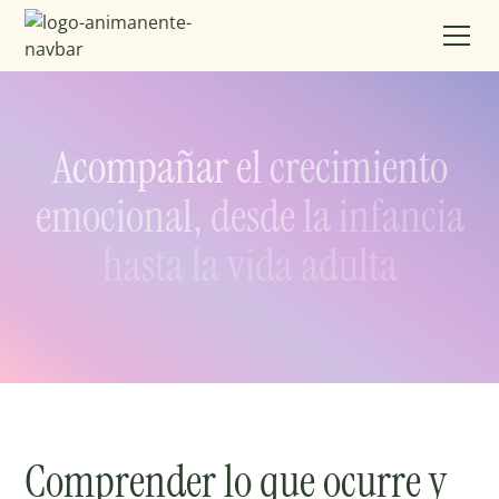
Acompañar
el
crecimiento
emocional,
desde
la
infancia
hasta
la
vida
adulta
Comprender
lo
que
ocurre
y